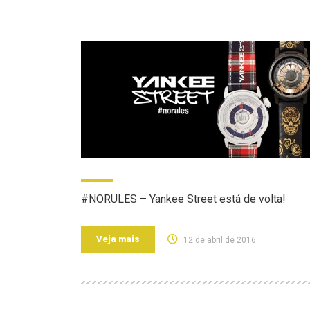
#NORULES – Yankee Street está de volta!
Veja mais
12 de abril de 2016